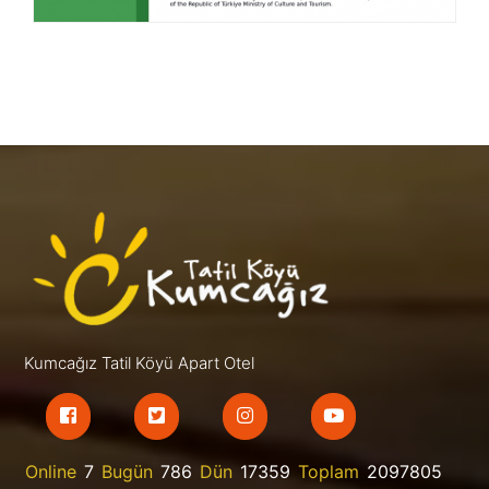
Kumcağız Tatil Köyü Apart Otel
Online
7
Bugün
786
Dün
17359
Toplam
2097805